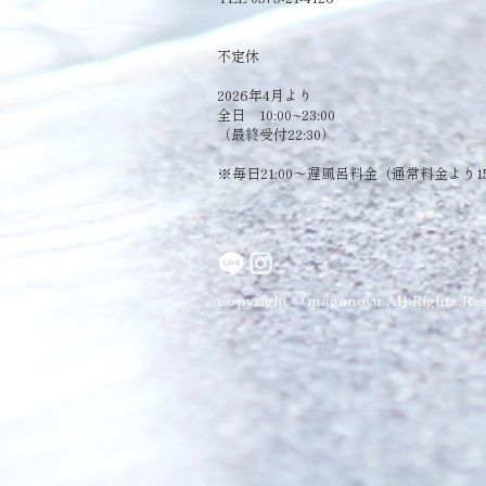
​不定休
2026年4月より
全日 10:00~23:00
（最終受付22:30）
​※毎日21:00～遅風呂料金（通常料金より1
Copyright © magonoyu All Rights Res