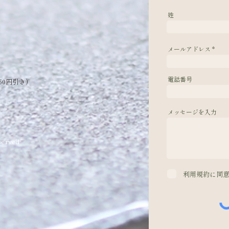
姓
メールアドレス
電話番号
50円引き）
メッセージを入力
erved.
利用規約に同