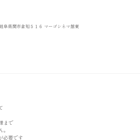
36 岐阜県関市倉知５１６ マーゴシネマ館東
て
様まで
ん。
が必要です