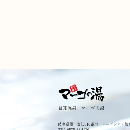
倉知温泉 マーゴの湯
岐阜県関市倉知516番地 マーゴシネマ館
TEL 0575-21-4126