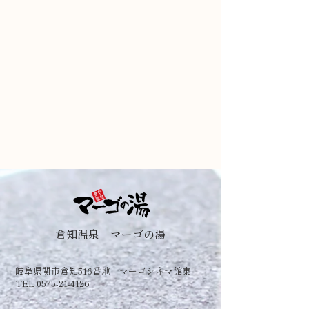
倉知温泉 マーゴの湯
岐阜県関市倉知516番地 マーゴシネマ館東
TEL 0575-21-4126