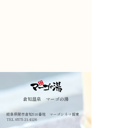
倉知温泉 マーゴの湯
岐阜県関市倉知516番地 マーゴシネマ館東
TEL 0575-21-4126