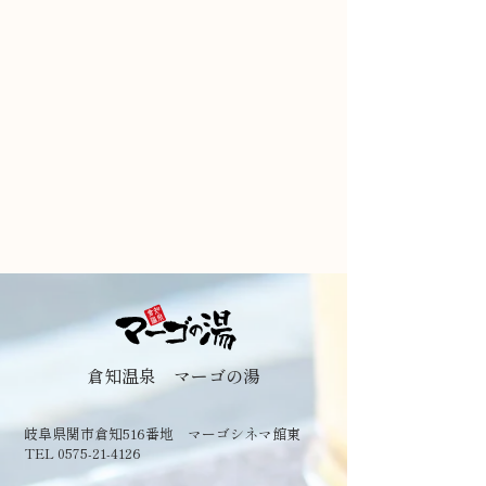
倉知温泉 マーゴの湯
岐阜県関市倉知516番地 マーゴシネマ館東
TEL 0575-21-4126